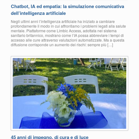
Chatbot, IA ed empatia: la simulazione comunicativa
dell’intelligenza artificiale
Negli ultimi anni l’intelligenza artificiale ha iniziato a cambiare
profondamente il modo in cui affrontiamo i problemi legati alla salute
mentale. Piattaforme come Limbic Access, adottata nel sistema
sanitario britannico, mostrano come l’IA possa abbreviare i tempi di
accesso alle cure attraverso valutazioni automatizzate. Ma a questa
diffusione corrisponde un aumento dei rischi: sempre più […]
45 anni di impegno, di cura e di luce