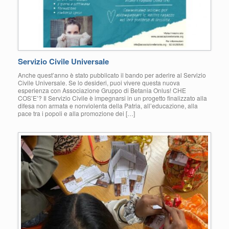
Servizio Civile Universale
Anche quest’anno è stato pubblicato il bando per aderire al Servizio
Civile Universale. Se lo desideri, puoi vivere questa nuova
esperienza con Associazione Gruppo di Betania Onlus! CHE
COS’E’? Il Servizio Civile è impegnarsi in un progetto finalizzato alla
difesa non armata e nonviolenta della Patria, all’educazione, alla
pace tra i popoli e alla promozione dei […]