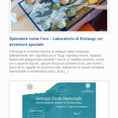
Splendere come l’oro – Laboratorio di Kintsugi, un’
avventura speciale
Il Kintsugi è un’antica tecnica di restauro della ceramica:
letteralmente “kin” significa oro e “tsugi” significa riunire, riparare.
Quest’arte giapponese prevede l’uso di un metallo prezioso, come
oro o argento liquido, oppure lacca con polvere d’oro, per riunire i
pezzi di un oggetto di ceramica rotto, esaltando le nuove nervature
impreziosite e rendendolo unico. Due […]