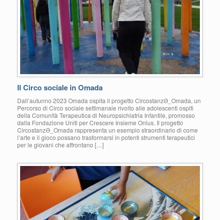
Il Circo sociale in Omada
Dall’autunno 2023 Omada ospita il progetto CircostanzƏ_Omada, un
Percorso di Circo sociale settimanale rivolto alle adolescenti ospiti
della Comunità Terapeutica di Neuropsichiatria Infantile, promosso
dalla Fondazione Uniti per Crescere Insieme Onlus. Il progetto
CircostanzƏ_Omada rappresenta un esempio straordinario di come
l’arte e il gioco possano trasformarsi in potenti strumenti terapeutici
per le giovani che affrontano […]