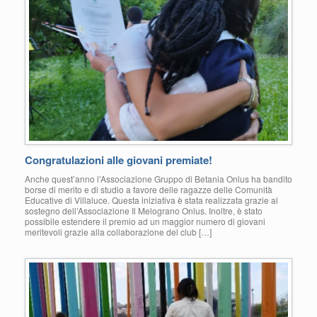
Congratulazioni alle giovani premiate!
Anche quest’anno l’Associazione Gruppo di Betania Onlus ha bandito
borse di merito e di studio a favore delle ragazze delle Comunità
Educative di Villaluce. Questa iniziativa è stata realizzata grazie al
sostegno dell’Associazione Il Melograno Onlus. Inoltre, è stato
possibile estendere il premio ad un maggior numero di giovani
meritevoli grazie alla collaborazione del club […]