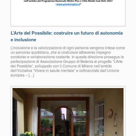
L’Arte del Possibile: costruire un futuro di autonomia
e inclusione
L’inclusione e la valorizzazione di ogni persona vengono intese come
un percorso quotidiano, che si costruisce attraverso impegno
condiviso e collaborazione costante. In questa direzione prosegue la
partecipazione di Associazione Gruppo di Betania al progetto “L’Arte
del Possibile”, sviluppato con il Comune di Milano nell’ambito
dell’iniziativa “Vivere in salute mentale” e cofinanziato dall’Unione
europea – […]