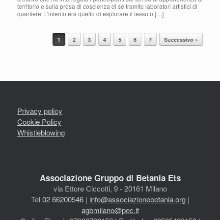
territorio e sulla presa di coscienza di sé tramite laboratori artistici di
quartiere. L’intento era quello di esplorare il tessuto […]
Navigazione articolo
1
2
3
4
5
6
7
Successivo »
Privacy policy
Cookie Policy
Whistleblowing
Associazione Gruppo di Betania Ets
via Ettore Ciccotti, 9 - 20161 Milano
Tel
02 66200546
|
info@associazionebetania.org
|
agbmilano@pec.it