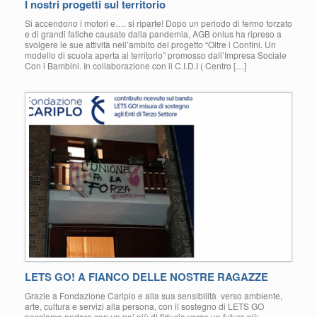
I nostri progetti sul territorio
Si accendono i motori e…. si riparte! Dopo un periodo di fermo forzato
e di grandi fatiche causate dalla pandemia, AGB onlus ha ripreso a
svolgere le sue attività nell’ambito del progetto “Oltre i Confini. Un
modello di scuola aperta al territorio” promosso dall’Impresa Sociale
Con i Bambini. In collaborazione con il C.I.D.I ( Centro […]
LETS GO! A FIANCO DELLE NOSTRE RAGAZZE
Grazie a Fondazione Cariplo e alla sua sensibilità verso ambiente,
arte, cultura e servizi alla persona, con il sostegno di LETS GO
possiamo andare con un po’ più di fiducia verso un futuro più