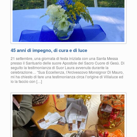
45 anni di impegno, di cura e di luce
21 settembre, una giornata di festa iniziata con una Santa Messa
presso il Santuario delle suore Apostole del Sacro Cuore di Gesù. Di
seguito la testimonianza di Suor Laura avvenuta durante la
celebrazione… “Sua Eccellenza, l’Arcivescovo Monsignor Di Mauro,
mi ha chiesto di fare una testimonianza circa l’origine di Villaluce ed
io la faccio con […]