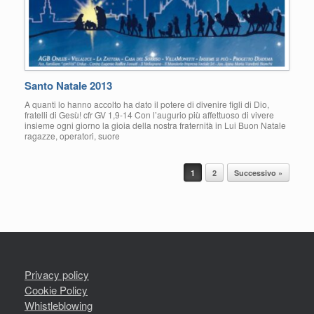
Santo Natale 2013
A quanti lo hanno accolto ha dato il potere di divenire figli di Dio,
fratelli di Gesù! cfr GV 1,9-14 Con l’augurio più affettuoso di vivere
insieme ogni giorno la gioia della nostra fraternità in Lui Buon Natale
ragazze, operatori, suore
Navigazione articolo
1
2
Successivo »
Privacy policy
Cookie Policy
Whistleblowing