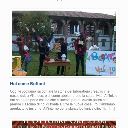
Noi come Bottoni
Oggi vi vogliamo raccontare la storia del laboratorio creativo che
nasce qui, a Villaluce, e di come abbia ripreso la sua attività. All’inizio
era solo una porta chiusa che ci faceva paura, quella paura che
prende ciascuno di noi di fronte a tutte le nuove cose. Poi l’abbiamo
aperta, tutte insieme. All’interno della stanza bottoni, stoffe, fili… […]