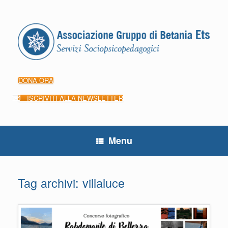
Vai
al
contenuto
DONA ORA
ISCRIVITI ALLA NEWSLETTER
Menu
Tag archivi:
villaluce