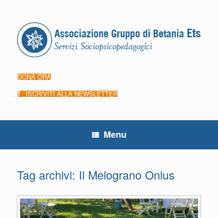
Vai
al
contenuto
DONA ORA
ISCRIVITI ALLA NEWSLETTER
Menu
Tag archivi:
Il Melograno Onlus