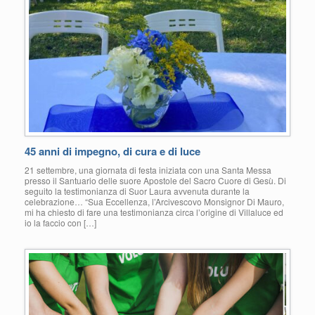
45 anni di impegno, di cura e di luce
21 settembre, una giornata di festa iniziata con una Santa Messa
presso il Santuario delle suore Apostole del Sacro Cuore di Gesù. Di
seguito la testimonianza di Suor Laura avvenuta durante la
celebrazione… “Sua Eccellenza, l’Arcivescovo Monsignor Di Mauro,
mi ha chiesto di fare una testimonianza circa l’origine di Villaluce ed
io la faccio con […]