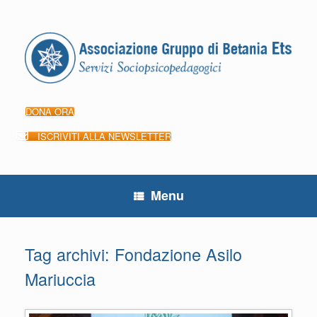
Vai
al
contenuto
DONA ORA
ISCRIVITI ALLA NEWSLETTER
Menu
Tag archivi:
Fondazione Asilo
Mariuccia